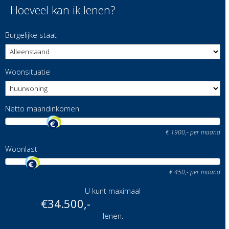
Hoeveel kan ik lenen?
Burgelijke staat
Woonsituatie
Netto maandinkomen
€
1900
,- per maand
Woonlast
€
450
,- per maand
U kunt maximaal
€
34.500
,-
lenen.