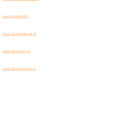
www.slimgeld.nl
www.slimgeldpunt.nl
www.slimlenen.nl
www.slimleenpunt.nl