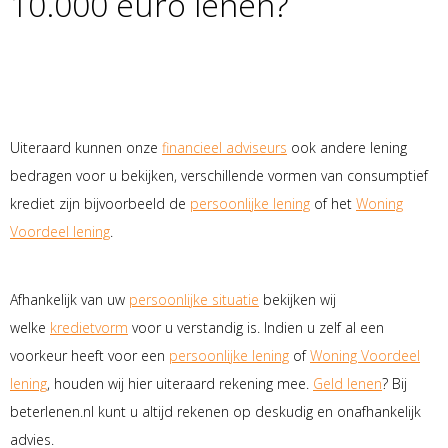
10.000 euro lenen?
Uiteraard kunnen onze
financieel adviseurs
ook andere lening
bedragen voor u bekijken, verschillende vormen van consumptief
krediet zijn bijvoorbeeld de
persoonlijke lening
of het
Woning
Voordeel lening
.
Afhankelijk van uw
persoonlijke situatie
bekijken wij
welke
kredietvorm
voor u verstandig is. Indien u zelf al een
voorkeur heeft voor een
persoonlijke lening
of
Woning Voordeel
lening
, houden wij hier uiteraard rekening mee.
Geld lenen
? Bij
beterlenen.nl kunt u altijd rekenen op deskudig en onafhankelijk
advies.