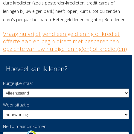
dure kredieten (zoals postorder-kredieten, credit cards of
leningen bij uw eigen bank) heeft lopen, kunt u tot duizenden
euro's per jaar besparen. Beter geld lenen begint bij Beterlenen.
Vraag nu vrijblijvend een geldlening of krediet
offerte aan en begin direct met besparen ten
opzichte van uw huidige lening(en) of krediet(en)
Hoeveel kan ik lenen?
Burgelijke staat
Woonsituatie
Netto maandinkomen