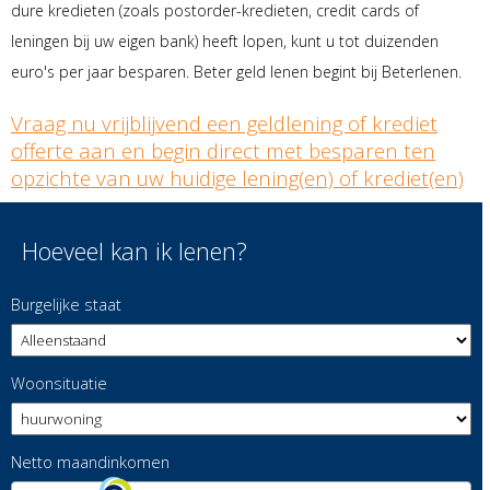
dure kredieten (zoals postorder-kredieten, credit cards of
leningen bij uw eigen bank) heeft lopen, kunt u tot duizenden
euro's per jaar besparen. Beter geld lenen begint bij Beterlenen.
Vraag nu vrijblijvend een geldlening of krediet
offerte aan en begin direct met besparen ten
opzichte van uw huidige lening(en) of krediet(en)
Hoeveel kan ik lenen?
Burgelijke staat
Woonsituatie
Netto maandinkomen