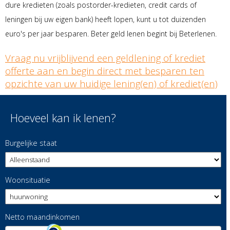
dure kredieten (zoals postorder-kredieten, credit cards of
leningen bij uw eigen bank) heeft lopen, kunt u tot duizenden
euro's per jaar besparen. Beter geld lenen begint bij Beterlenen.
Vraag nu vrijblijvend een geldlening of krediet
offerte aan en begin direct met besparen ten
opzichte van uw huidige lening(en) of krediet(en)
Hoeveel kan ik lenen?
Burgelijke staat
Woonsituatie
Netto maandinkomen