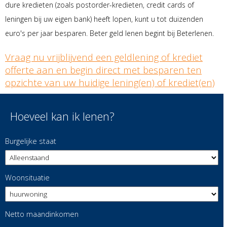
dure kredieten (zoals postorder-kredieten, credit cards of
leningen bij uw eigen bank) heeft lopen, kunt u tot duizenden
euro's per jaar besparen. Beter geld lenen begint bij Beterlenen.
Vraag nu vrijblijvend een geldlening of krediet
offerte aan en begin direct met besparen ten
opzichte van uw huidige lening(en) of krediet(en)
Hoeveel kan ik lenen?
Burgelijke staat
Woonsituatie
Netto maandinkomen