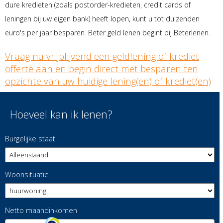
dure kredieten (zoals postorder-kredieten, credit cards of
leningen bij uw eigen bank) heeft lopen, kunt u tot duizenden
euro's per jaar besparen. Beter geld lenen begint bij Beterlenen.
Vraag nu vrijblijvend een geldlening of krediet
offerte aan en begin direct met besparen ten
opzichte van uw huidige lening(en) of krediet(en)
Hoeveel kan ik lenen?
Burgelijke staat
Woonsituatie
Netto maandinkomen