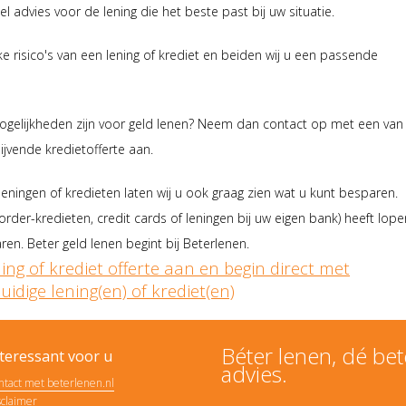
eel advies voor de lening die het beste past bij uw situatie.
 risico's van een lening of krediet en beiden wij u een passende
ogelijkheden zijn voor geld lenen? Neem dan contact op met een van
lijvende kredietofferte aan.
eningen of kredieten laten wij u ook graag zien wat u kunt besparen.
rder-kredieten, credit cards of leningen bij uw eigen bank) heeft lope
ren. Beter geld lenen begint bij Beterlenen.
ning of krediet offerte aan en begin direct met
idige lening(en) of krediet(en)
Béter lenen, dé bet
teressant voor u
advies.
ntact met beterlenen.nl
sclaimer