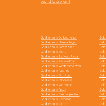
beter bij beterlenen.nl
Geld lenen in Delfstrahuizen
Geld
Geld lenen in Nieuw-Bergen
Geld 
Geld lenen in Kamperland
Geld
Geld lenen in Beers
Geld
Geld lenen in Sudwest-Fryslan
Geld 
Geld lenen in Almere-Poort
Geld 
Geld lenen in Westenschouwen
Geld
Geld lenen in Aalsmeer
Geld
Geld lenen in Groningen
Geld
Geld lenen in Oldenzaal
Geld 
Geld lenen in Voerendaal
Geld 
Geld lenen in Assen
Geld 
Geld lenen in Steenwijkerland
Geld 
Geld lenen in Zevenaar
Geld
Geld lenen in Blijham
Geld 