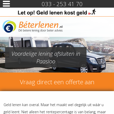
033 - 253 41 70
Voordelige lening afsluiten in
Paasloo
Vraag direct een offerte aan
Geld lenen kan overal. Maar het maakt wel degelijk uit wáár u
geld leent. Niet alleen het rentepercentage is van belang, maar