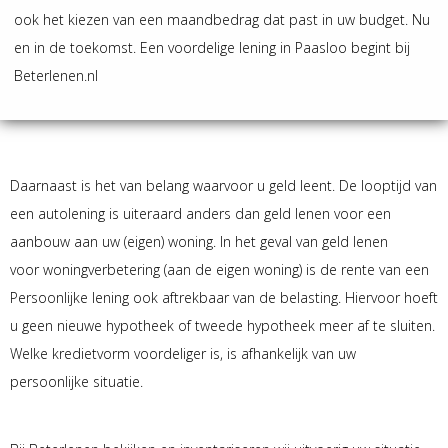
ook het kiezen van een maandbedrag dat past in uw budget. Nu
en in de toekomst. Een voordelige lening in Paasloo begint bij
Beterlenen.nl
Daarnaast is het van belang waarvoor u geld leent. De looptijd van
een autolening is uiteraard anders dan geld lenen voor een
aanbouw aan uw (eigen) woning. In het geval van geld lenen
voor woningverbetering (aan de eigen woning) is de rente van een
Persoonlijke lening ook aftrekbaar van de belasting. Hiervoor hoeft
u geen nieuwe hypotheek of tweede hypotheek meer af te sluiten.
Welke kredietvorm voordeliger is, is afhankelijk van uw
persoonlijke situatie.