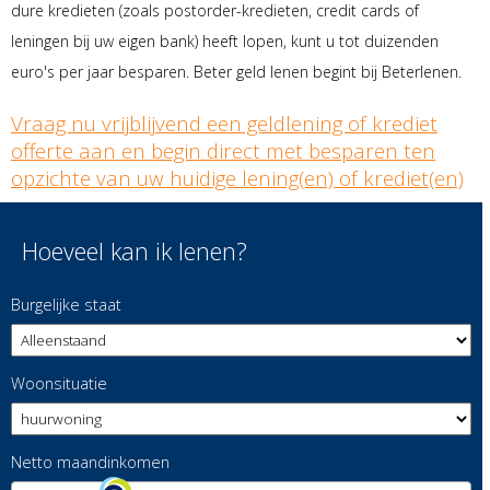
dure kredieten (zoals postorder-kredieten, credit cards of
leningen bij uw eigen bank) heeft lopen, kunt u tot duizenden
euro's per jaar besparen. Beter geld lenen begint bij Beterlenen.
Vraag nu vrijblijvend een geldlening of krediet
offerte aan en begin direct met besparen ten
opzichte van uw huidige lening(en) of krediet(en)
Hoeveel kan ik lenen?
Burgelijke staat
Woonsituatie
Netto maandinkomen