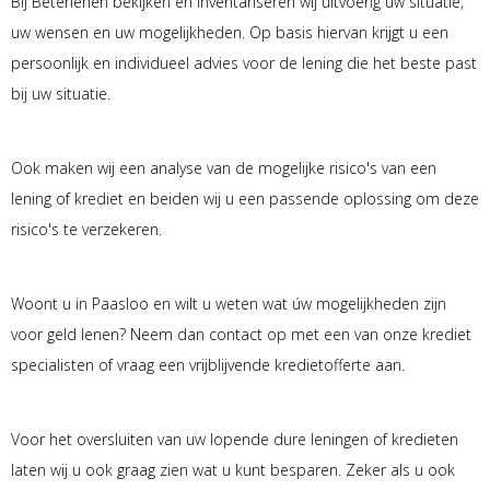
Bij Beterlenen bekijken en inventariseren wij uitvoerig uw situatie,
uw wensen en uw mogelijkheden. Op basis hiervan krijgt u een
persoonlijk en individueel advies voor de lening die het beste past
bij uw situatie.
Ook maken wij een analyse van de mogelijke risico's van een
lening of krediet en beiden wij u een passende oplossing om deze
risico's te verzekeren.
Woont u in Paasloo en wilt u weten wat úw mogelijkheden zijn
voor geld lenen? Neem dan contact op met een van onze krediet
specialisten of vraag een vrijblijvende kredietofferte aan.
Voor het oversluiten van uw lopende dure leningen of kredieten
laten wij u ook graag zien wat u kunt besparen. Zeker als u ook