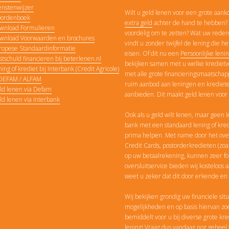
enstenwijzer
Wilt u geld lenen voor een grote aank
ordenboek
extra geld
achter de hand te hebben? 
wnload Formulieren
voordelig om te zetten? Wat uw reden 
wnload Voorwaarden en brochures
vindt u zonder twijfel de lening die h
ropese Standaardinformatie
eisen. Of dit nu een
Persoonlijke leni
stschuld financieren bij beterlenen.nl
bekijken samen met u welke kredietvor
ing of krediet bij Interbank (Credit Agricole)
met alle grote financieringsmaatscha
 DEFAM / ALFAM
ruim aanbod aan leningen en krediet
ld lenen via Defam
aanbieden. Dit maakt geld lenen voor 
ld lenen via Interbank
Ook als u geld wilt lenen, maar geen le
bank met een standaard lening of kred
prima helpen. Met name door het over
Credit Cards, postorderkredieten (
op uw betaalrekening, kunnen zeer f
oversluitservice bieden wij kosteloos
weet u zeker dat dit door erkende en 
Wij bekijken grondig uw financiele si
mogelijkheden en op basis hiervan zoe
bemiddelt voor u bij diverse grote kre
lening! Vraag dus vandaag nog geheel 