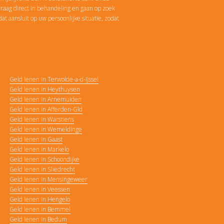
aag direct in behandeling en gaan op zoek
at aansluit op uw persoonlijke situatie, zodat
Geld lenen in Terwolde-a-d-IJssel
Geld lenen in Heythuysen
Geld lenen in Arnemuiden
Geld lenen in Afferden-Gld
Geld lenen in Warstiens
Geld lenen in Wemeldinge
Geld lenen in Gaast
Geld lenen in Markelo
Geld lenen in Schoondijke
Geld lenen in Sliedrecht
Geld lenen in Mensingeweer
Geld lenen in Veessen
Geld lenen in Hengelo
Geld lenen in Bemmel
Geld lenen in Bedum