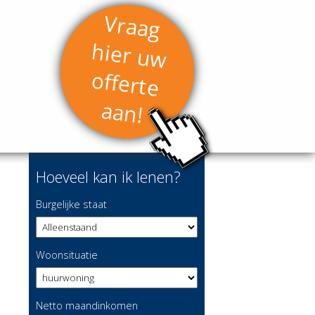
Vraag
hier uw
offerte
aan!
Hoeveel kan ik lenen?
Burgelijke staat
Woonsituatie
Netto maandinkomen