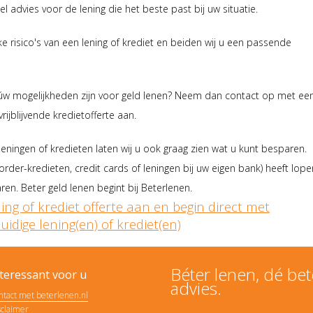
eel advies voor de lening die het beste past bij uw situatie.
 risico's van een lening of krediet en beiden wij u een passende
 úw mogelijkheden zijn voor geld lenen? Neem dan contact op met ee
rijblijvende kredietofferte aan.
eningen of kredieten laten wij u ook graag zien wat u kunt besparen.
rder-kredieten, credit cards of leningen bij uw eigen bank) heeft lope
ren. Beter geld lenen begint bij Beterlenen.
ning of krediet offerte aan en begin direct met
idige lening(en) of krediet(en)
Béter lenen, dé bet
teressant voor u
advies.
ntact met beterlenen.nl
sclaimer