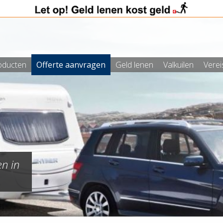
oducten
Offerte aanvragen
Geld lenen
Valkuilen
Verei
en in