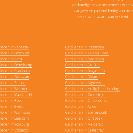
deskundige adviseurs nemen uw aanvr
naar goed en passend lening voorstel d
u precies weet waar u aan toe bent.
 lenen in Renesse-
Geld lenen in Plasmolen
lenen in Poortvliet
Geld lenen in Aa-en-Hunze
 lenen in Emst
Geld lenen in Neerijnen
 lenen in Denekamp
Geld lenen in De-Bult
 lenen in Spaubeek
Geld lenen in Buggenum
 lenen in Oostzaan
Geld lenen in Didam
lenen in Smilde
Geld lenen in Nigtevecht
 lenen in Wormer
Geld lenen in Heilig-Landstichting-
 lenen in Maasbracht
Geld lenen in Cromstrijen
 lenen in Roden
Geld lenen in Onderdendam
lenen in Ewijk
Geld lenen in Aalden
 lenen in Warfhuizen
Geld lenen in Soerendonk
 lenen in Leerdam
Geld lenen in Oirsbeek
lenen in Voorburg
Geld lenen in Melderslo
 lenen in Oldambt
Geld lenen in Castenray