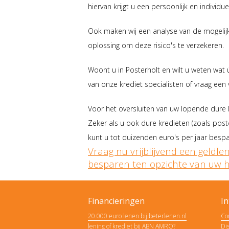
hiervan krijgt u een persoonlijk en individu
Ook maken wij een analyse van de mogelijke
oplossing om deze risico's te verzekeren.
Woont u in Posterholt en wilt u weten wat
van onze krediet specialisten of vraag een v
Voor het oversluiten van uw lopende dure l
Zeker als u ook dure kredieten (zoals posto
kunt u tot duizenden euro's per jaar bespa
Vraag nu vrijblijvend een geldle
besparen ten opzichte van uw hu
Financieringen
In
20.000 euro lenen bij beterlenen.nl
Co
lening of krediet bij ABN AMRO?
Di