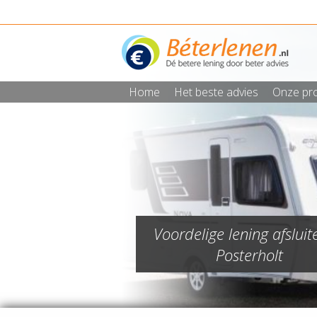
Home
Het beste advies
Onze pr
Voordelige lening afsluit
Posterholt