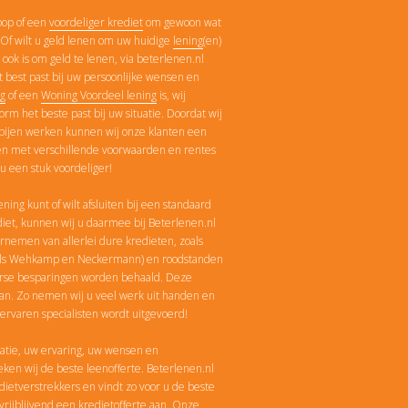
oop of een
voordeliger krediet
om gewoon wat
Of wilt u geld lenen om uw huidige
lening
(en)
ook is om geld te lenen, via beterlenen.nl
et best past bij uw persoonlijke wensen en
ng
of een
Woning Voordeel lening
is, wij
m het beste past bij uw situatie. Doordat wij
ppijen werken kunnen wij onze klanten een
en met verschillende voorwaarden en rentes
u een stuk voordeliger!
ning kunt of wilt afsluiten bij een standaard
iet, kunnen wij u daarmee bij Beterlenen.nl
nemen van allerlei dure kredieten, zoals
zoals Wehkamp en Neckermann) en roodstanden
orse besparingen worden behaald. Deze
 aan. Zo nemen wij u veel werk uit handen en
ervaren specialisten wordt uitgevoerd!
tuatie, uw ervaring, uw wensen en
ken wij de beste leenofferte. Beterlenen.nl
dietverstrekkers en vindt zo voor u de beste
vrijblijvend een kredietofferte aan. Onze