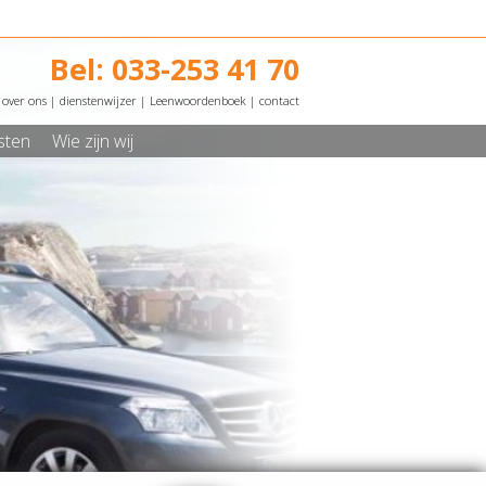
Bel: 033-253 41 70
over ons
|
dienstenwijzer
|
Leenwoordenboek
|
contact
sten
Wie zijn wij