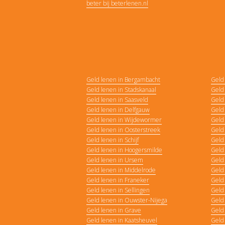
beter bij beterlenen.nl
Geld lenen in Bergambacht
Geld
Geld lenen in Stadskanaal
Geld 
Geld lenen in Saasveld
Geld
Geld lenen in Delfgauw
Geld
Geld lenen in Wijdewormer
Geld
Geld lenen in Oosterstreek
Geld
Geld lenen in Schijf
Geld 
Geld lenen in Hoogersmilde
Geld
Geld lenen in Ursem
Geld
Geld lenen in Middelrode
Geld
Geld lenen in Franeker
Geld 
Geld lenen in Sellingen
Geld
Geld lenen in Ouwster-Nijega
Geld
Geld lenen in Grave
Geld 
Geld lenen in Kaatsheuvel
Geld