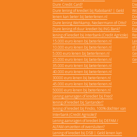
Dure Credit Card?
Di
Dure lening of krediet bij Rabobank? | Geld
Wo
lenen kan beter bij beterlenen.nl
Do
Dure lening Wehkamp, Neckermann of Otto?
Do
Dure lening of duur krediet bij ING Bank?
Eu
lening of krediet bij Interbank (Credit Agricole)
Re
15.000 euro lenen bij beterlenen.nl
Len
10.000 euro lenen bij beterlenen.nl
of
5.000 euro lenen bij beterlenen.nl
Ge
25.000 euro lenen bij beterlenen.nl
Ge
35.000 euro lenen bij beterlenen.nl
40.000 euro lenen bij beterlenen.nl
30000 euro lenen bij beterlenen.nl
45.000 euro lenen bij beterlenen.nl
50000 euro lenen bij beterlenen.nl
Lening aanvragen of krediet bij Freo?
lening of krediet bij Santander?
lening of krediet bij Findio, 100% dochter van
Interbank (Credit Agricole)?
Lening aanvragen of krediet bij DEFAM /
ALFAM omzetten of oversluiten?
Lening of krediet bij DSB | Geld lenen kan