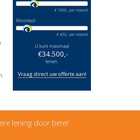
€
1900
,- per maand
Woonlast
€
450
,- per maand
n
U kunt maximaal
€
34.500
,-
lenen.
Vraag direct uw offerte aan!
n,
ere lening door beter