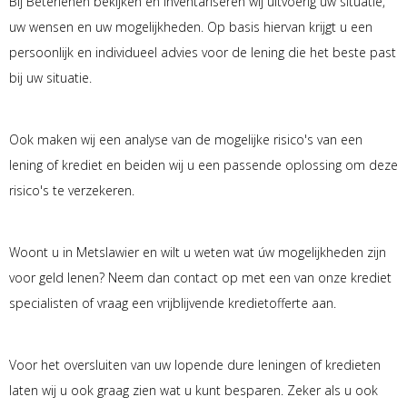
Bij Beterlenen bekijken en inventariseren wij uitvoerig uw situatie,
uw wensen en uw mogelijkheden. Op basis hiervan krijgt u een
persoonlijk en individueel advies voor de lening die het beste past
bij uw situatie.
Ook maken wij een analyse van de mogelijke risico's van een
lening of krediet en beiden wij u een passende oplossing om deze
risico's te verzekeren.
Woont u in Metslawier en wilt u weten wat úw mogelijkheden zijn
voor geld lenen? Neem dan contact op met een van onze krediet
specialisten of vraag een vrijblijvende kredietofferte aan.
Voor het oversluiten van uw lopende dure leningen of kredieten
laten wij u ook graag zien wat u kunt besparen. Zeker als u ook