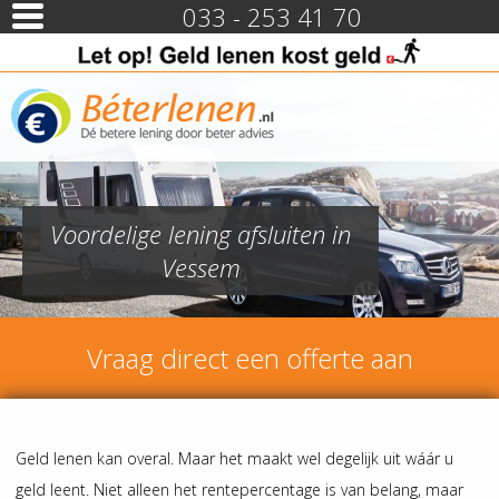
033 - 253 41 70
Voordelige lening afsluiten in
Vessem
Vraag direct een offerte aan
Geld lenen kan overal. Maar het maakt wel degelijk uit wáár u
geld leent. Niet alleen het rentepercentage is van belang, maar