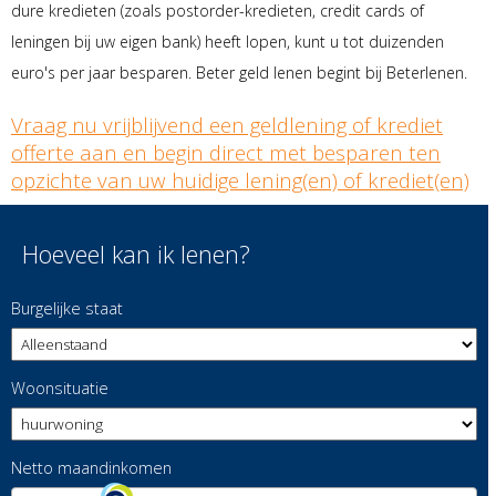
dure kredieten (zoals postorder-kredieten, credit cards of
leningen bij uw eigen bank) heeft lopen, kunt u tot duizenden
euro's per jaar besparen. Beter geld lenen begint bij Beterlenen.
Vraag nu vrijblijvend een geldlening of krediet
offerte aan en begin direct met besparen ten
opzichte van uw huidige lening(en) of krediet(en)
Hoeveel kan ik lenen?
Burgelijke staat
Woonsituatie
Netto maandinkomen