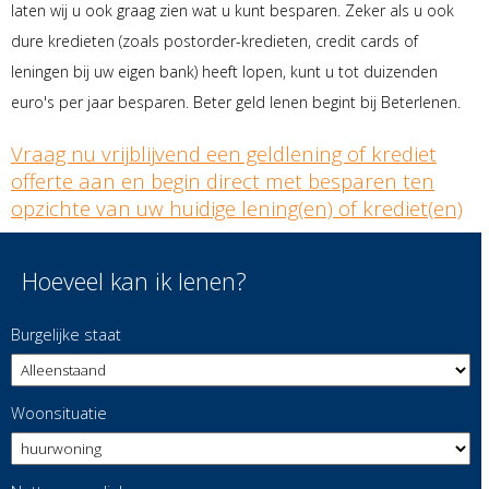
laten wij u ook graag zien wat u kunt besparen. Zeker als u ook
dure kredieten (zoals postorder-kredieten, credit cards of
leningen bij uw eigen bank) heeft lopen, kunt u tot duizenden
euro's per jaar besparen. Beter geld lenen begint bij Beterlenen.
Vraag nu vrijblijvend een geldlening of krediet
offerte aan en begin direct met besparen ten
opzichte van uw huidige lening(en) of krediet(en)
Hoeveel kan ik lenen?
Burgelijke staat
Woonsituatie